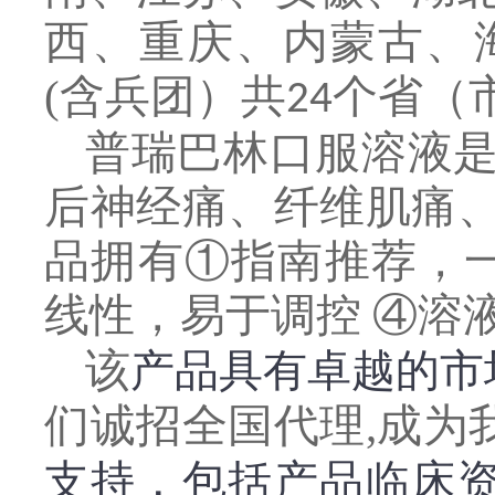
西
、
重庆
、
内蒙古
、
(含兵团）
共
个省
（
24
普瑞巴林口服溶液
后神经痛、纤维肌痛
品拥有
①指南推荐，一
线性，易于调控 ④溶
该
产品具有卓越的市
们诚招全国代理
,成为
支持，包括
产品临床