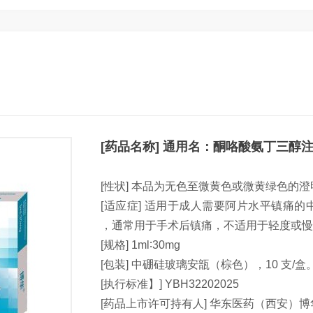
[
药品名称] 通用名
：酮咯酸氨丁三醇
[性状]
本品为无色至微黄色或微黄绿色的澄
[适应症] 适用于成人需要阿片水平镇痛的
，通常用于手术后镇痛，不适用于轻度或慢
[规格] 1ml∶30mg
[包装] 中硼硅玻璃安瓿（棕色），10 支/盒
[执行标准】] YBH32202025
[药品上市许可持有人] 华东医药（西安）