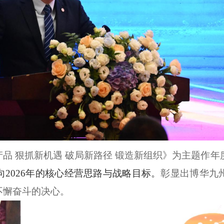
产品
狠抓新机遇
破局新路径
锻造新组织
》为主
题作
年
向
2026年的核心经营思路与战略目标。
彰显出博华九
不懈奋斗的决心。