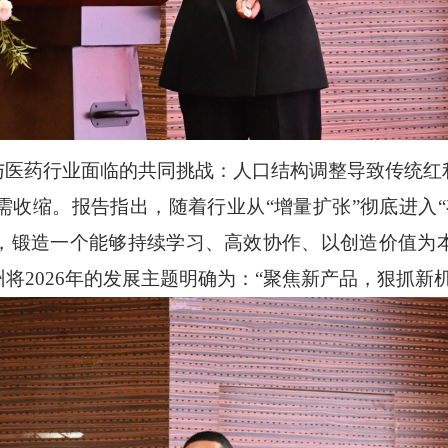
与医药行业面临的共同挑战：人口结构调整导致传统红
需收缩。
报告指出，随着
行业从
“增量扩张”彻底进入
，锻造一个能够
持续
学习、高效协作、以创造价值为
州将
2026年的发展主题明确为
：
“聚焦新产品，狠抓新